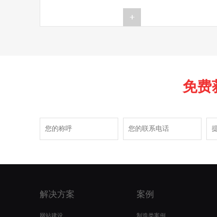
免费
解决方案
案例
网站建设
制造类案例