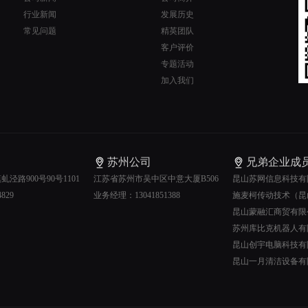
行业新闻
发展历史
常见问题
精英团队
客户评价
专题活动
加入我们
苏州公司
兄弟企业成
泾路900号90号1101
江苏省苏州市吴中区中意大厦B506
昆山苏网信息科技有
829
业务经理：13041851388
施麦柯传动技术（昆
昆山蒙融汇商贸有限
苏州库比克机器人有
昆山创宇电脑科技有
昆山一月清洁设备有