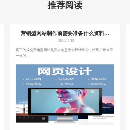
推荐阅读
营销型网站制作前需要准备什么资料…
- 2020/11/18
真正的成交营销型网站是要以创意整合设计理念，给客户带来不
一样的…