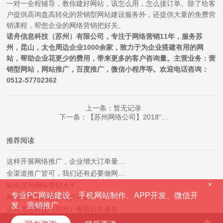
一对一全程辅导，教你建好网站，该怎么用，怎么接订单。除了给客
户提供高询盘高转化的营销型网站建设服务外，还提供大量的免费营
销课程，帮您企业的网络营销把好关。
诺舟信息科技（苏州）有限公司，专注于网络营销11年，服务苏
州，昆山，太仓周边企业1000余家，致力于为企业搭建有用的网
站，帮助企业花更少的费用，带来更多的客户咨询量。主营业务：营
销型网站，网站推广，百度推广，微信小程序等。欢迎电话咨询：
0512-57702362
上一条：暂无记录
下一条：【苏州网络公司】2018“…
推荐阅读
这样开展网络推广，企业增大订单量…
全渠道推广皆可，我们还有必要做网…
×
如何提升网络营销水平
专业PC网站建设、手机网站制作、APP开发、微信开
网站对于企业来讲意义何在？
发、营销推广
诺舟信息科技（苏州）有限公司更名…
热烈祝贺诺舟信息与昆山市兴安岭物…